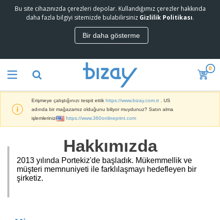
Bu site cihazınızda çerezleri depolar. Kullandığımız çerezler hakkında
E
daha fazla bilgiyi sitemizde bulabilirsiniz
Gizlilik Politikası
.
n
Ç
Bir daha gösterme
o
P
k
a
S
z
a
0
a
t
P
r
a
r
l
n
o
a
l
Erişmeye çalıştığınızı tespit ettik
https://www.bizay.com.tr
. US
m
m
a
T
adında bir mağazamız olduğunu biliyor muydunuz? Satın alma
o
a
r
a
işlemlerinizi
https://www.360onlineprint.com
s
M
b
y
a
e
o
Hakkımızda
l
O
l
n
z
f
a
Ü
e
i
2013 yılında Portekiz'de başladık. Mükemmellik ve
v
r
m
s
müşteri memnuniyeti ile farklılaşmayı hedefleyen bir
e
ü
Ç
e
M
şirketiz.
F
n
a
l
a
u
l
n
e
l
a
e
t
r
z
r
G
r
a
i
e
S
i
i