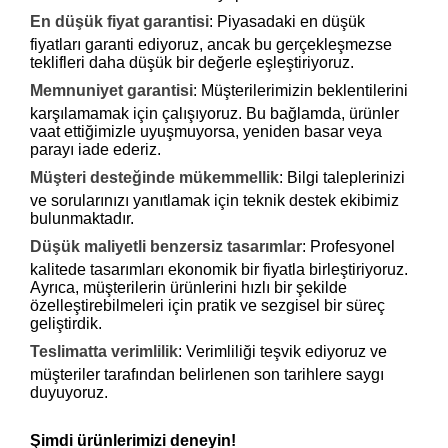
Y
En düşük fiyat garantisi
:
Piyasadaki en düşük
a
p
fiyatları garanti ediyoruz, ancak bu gerçekleşmezse
ı
teklifleri daha düşük bir değerle eşleştiriyoruz.
n
Memnuniyet garantisi
:
Müşterilerimizin beklentilerini
karşılamamak için çalışıyoruz. Bu bağlamda, ürünler
vaat ettiğimizle uyuşmuyorsa, yeniden basar veya
parayı iade ederiz.
Müşteri desteğinde mükemmellik
:
Bilgi taleplerinizi
ve sorularınızı yanıtlamak için teknik destek ekibimiz
bulunmaktadır.
Düşük maliyetli benzersiz tasarımlar
:
Profesyonel
kalitede tasarımları ekonomik bir fiyatla birleştiriyoruz.
Ayrıca, müşterilerin ürünlerini hızlı bir şekilde
özelleştirebilmeleri için pratik ve sezgisel bir süreç
geliştirdik.
Teslimatta verimlilik
:
Verimliliği teşvik ediyoruz ve
müşteriler tarafından belirlenen son tarihlere saygı
duyuyoruz.
Şimdi ürünlerimizi deneyin!