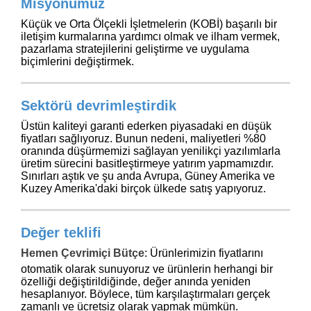
l
Misyonumuz
m
t
y
a
e
a
i
Küçük ve Orta Ölçekli İşletmelerin (KOBİ) başarılı bir
r
l
P
n
m
iletişim kurmalarına yardımcı olmak ve ilham vermek,
e
a
d
pazarlama stratejilerini geliştirme ve uygulama
r
k
l
biçimlerini değiştirmek.
i
e
a
T
t
r
e
l
ı
m
Sektörü devrimleştirdik
e
a
m
T
Üstün kaliteyi garanti ederken piyasadaki en düşük
y
e
ü
fiyatları sağlıyoruz. Bunun nedeni, maliyetleri %80
a
m
oranında düşürmemizi sağlayan yenilikçi yazılımlarla
G
Ü
üretim sürecini basitleştirmeye yatırım yapmamızdır.
ö
Giriş
r
Sınırları aştık ve şu anda Avrupa, Güney Amerika ve
r
Yap /
ü
Kuzey Amerika'daki birçok ülkede satış yapıyoruz.
e
Kayıt
n
A
Ol
l
l
e
ı
Değer teklifi
r
ş
Müşteri
v
Hemen Çevrimiçi Bütçe
:
Ürünlerimizin fiyatlarını
Hizmetleri
e
otomatik olarak sunuyoruz ve ürünlerin herhangi bir
r
özelliği değiştirildiğinde, değer anında yeniden
i
hesaplanıyor. Böylece, tüm karşılaştırmaları gerçek
ş
zamanlı ve ücretsiz olarak yapmak mümkün.