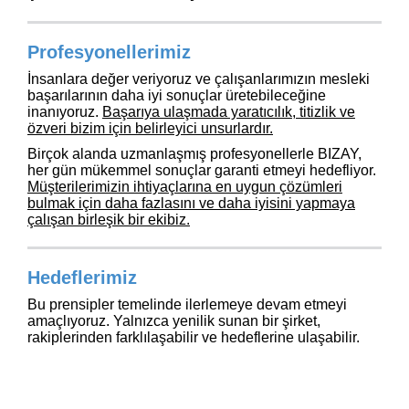
Profesyonellerimiz
İnsanlara değer veriyoruz ve çalışanlarımızın mesleki
başarılarının daha iyi sonuçlar üretebileceğine
inanıyoruz.
Başarıya ulaşmada yaratıcılık, titizlik ve
özveri bizim için belirleyici unsurlardır.
Birçok alanda uzmanlaşmış profesyonellerle BIZAY,
her gün mükemmel sonuçlar garanti etmeyi hedefliyor.
Müşterilerimizin ihtiyaçlarına en uygun çözümleri
bulmak için daha fazlasını ve daha iyisini yapmaya
çalışan birleşik bir ekibiz.
Hedeflerimiz
Bu prensipler temelinde ilerlemeye devam etmeyi
amaçlıyoruz. Yalnızca yenilik sunan bir şirket,
rakiplerinden farklılaşabilir ve hedeflerine ulaşabilir.