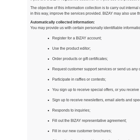
The objective of this information collection is to carry out intern
in this way, improve the services provided. BIZAY may also use th
Automatically collected information:
You may provide us with certain personally identifiable informat
Register for a BIZAY account;
Use the product editor;
Order products or gift certificates;
Request customer support services or send us any 
Participate in raffles or contests;
You sign up to receive special offers, or you receive
Sign up to receive newsletters, email alerts and spec
Responds to inquiries;
Fill out the BIZAY representative agreement;
Fill in our new customer brochures;