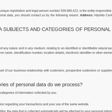
 unique registration and legal person number 509,980,422, is the entity responsible 
sonal data, you should contact us by the following means:
Address:
Hipólito Cent
TA SUBJECTS AND CATEGORIES OF PERSONAL
f any nature and in any medium, relating to an identified or identifiable natural 
 her name, identification number, location details, electronic identifier or other elem
art of our business relationship with customers, prospective customers or supplier
ries of personal data do we process?
e categories of information collected by you.
tion regarding your transactions and your use of the same website.
itor, the data that is collected automatically will be attached to your personal infor