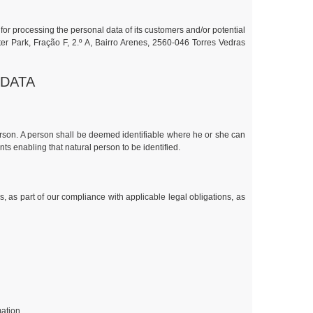
for processing the personal data of its customers and/or potential
er Park, Fração F, 2.º A, Bairro Arenes, 2560-046 Torres Vedras
 DATA
person. A person shall be deemed identifiable where he or she can
ents enabling that natural person to be identified.
s, as part of our compliance with applicable legal obligations, as
mation.