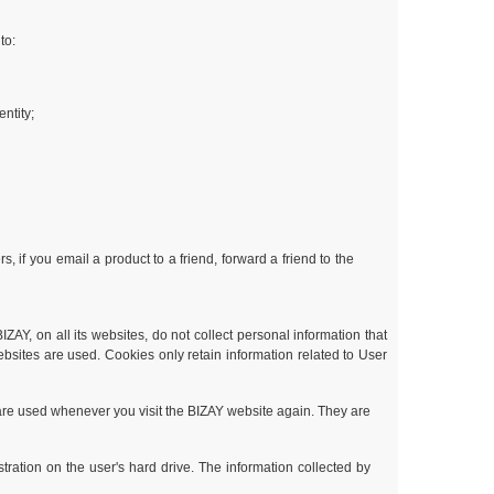
to:
ntity;
 if you email a product to a friend, forward a friend to the
ZAY, on all its websites, do not collect personal information that
ebsites are used. Cookies only retain information related to User
 are used whenever you visit the BIZAY website again. They are
tration on the user's hard drive. The information collected by