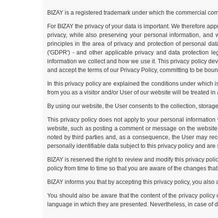
BIZAY is a registered trademark under which the commercial comp
For BIZAY the privacy of your data is important. We therefore ap
privacy, while also preserving your personal information, and 
principles in the area of privacy and protection of personal d
('GDPR') - and other applicable privacy and data protection le
information we collect and how we use it. This privacy policy dev
and accept the terms of our Privacy Policy, committing to be boun
In this privacy policy are explained the conditions under which i
from you as a visitor and/or User of our website will be treated in
By using our website, the User consents to the collection, storage
This privacy policy does not apply to your personal information 
website, such as posting a comment or message on the website. 
noted by third parties and, as a consequence, the User may rece
personally identifiable data subject to this privacy policy and are
BIZAY is reserved the right to review and modify this privacy pol
policy from time to time so that you are aware of the changes th
BIZAY informs you that by accepting this privacy policy, you also
You should also be aware that the content of the privacy policy 
language in which they are presented. Nevertheless, in case of di