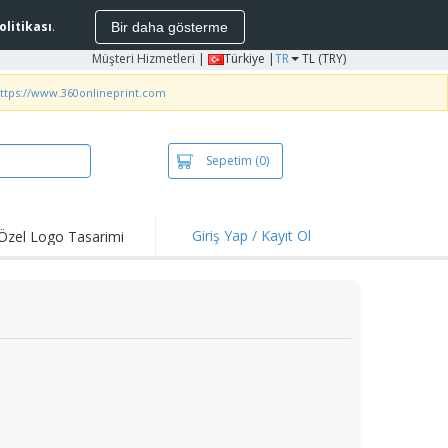
Politikası
.
Bir daha gösterme
Müşteri Hizmetleri
|
Türkiye |
TR
TL (TRY)
ttps://www.360onlineprint.com
Sepetim
(0)
Giriş Yap / Kayıt Ol
Özel Logo Tasarimi
 Çıkanlar ve
ifler
bakteriyel Ürünler
rtler ve Pololar
ış
 Hava Etkinlikleri
en Çalışma