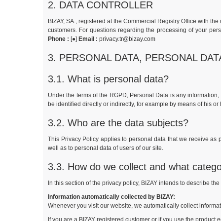
2. DATA CONTROLLER
BIZAY, SA., registered at the Commercial Registry Office with the
customers. For questions regarding the processing of your per
Phone :
[●]
Email :
privacy.tr@bizay.com
3. PERSONAL DATA, PERSONAL DA
3.1. What is personal data?
Under the terms of the RGPD, Personal Data is any information, o
be identified directly or indirectly, for example by means of his or
3.2. Who are the data subjects?
This Privacy Policy applies to personal data that we receive as p
well as to personal data of users of our site.
3.3. How do we collect and what catego
In this section of the privacy policy, BIZAY intends to describe th
Information automatically collected by BIZAY:
Whenever you visit our website, we automatically collect informa
If you are a BIZAY registered customer or if you use the product ed