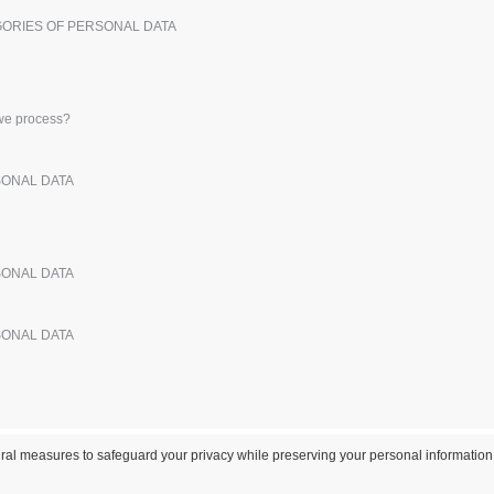
Sergi sahipleri
Çevre Dostu Defterler
Nakl
GORIES OF PERSONAL DATA
Posterler
Kişi
Bavullar ve Sırt
Çevr
Çantaları
Kita
Kata
 we process?
SONAL DATA
SONAL DATA
SONAL DATA
al measures to safeguard your privacy while preserving your personal information