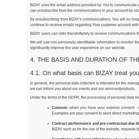
BIZAY uses the email address provided by You to communicate wi
can unsubscribe from the communications in your account by clicki
By unsubscribing from BIZAY's communications, You will no longer
continue to receive emails regarding Your customer account with
BIZAY users can refer friends/family to receive communications f
We will use non-personally identifiable information to monitor 
significantly improve the user experience on our website.
4. THE BASIS AND DURATION OF T
4.1. On what basis can BIZAY treat you
In general, the personal data collected is intended for the manag
we can inform you about our events and our services/products.
Under the terms of the GDPR, the processing of personal data mu
Consent:
when you have your express consent - in w
Examples are your consent to send direct marketing 
Contract performance and pre-contractual due di
BIZAY, such as for the use of the website, requests f