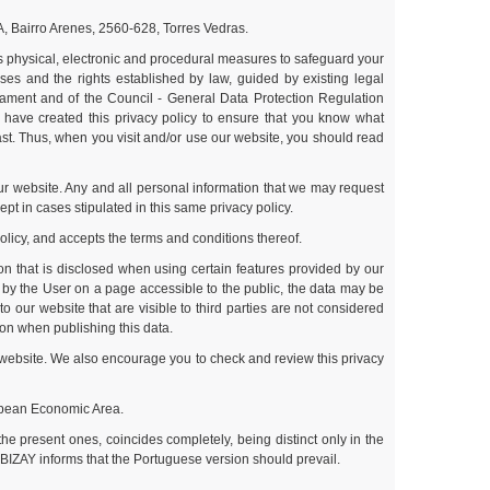
A, Bairro Arenes, 2560-628, Torres Vedras.
us physical, electronic and procedural measures to safeguard your
ses and the rights established by law, guided by existing legal
liament and of the Council - General Data Protection Regulation
e have created this privacy policy to ensure that you know what
past. Thus, when you visit and/or use our website, you should read
 our website. Any and all personal information that we may request
ept in cases stipulated in this same privacy policy.
policy, and accepts the terms and conditions thereof.
ion that is disclosed when using certain features provided by our
by the User on a page accessible to the public, the data may be
our website that are visible to third parties are not considered
tion when publishing this data.
ts website. We also encourage you to check and review this privacy
ropean Economic Area.
he present ones, coincides completely, being distinct only in the
 BIZAY informs that the Portuguese version should prevail.