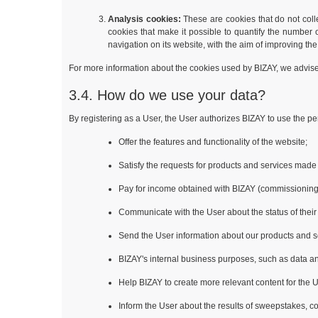
Analysis cookies:
These are cookies that do not coll
cookies that make it possible to quantify the number 
navigation on its website, with the aim of improving the
For more information about the cookies used by BIZAY, we advis
3.4. How do we use your data?
By registering as a User, the User authorizes BIZAY to use the per
Offer the features and functionality of the website;
Satisfy the requests for products and services made
Pay for income obtained with BIZAY (commissioning
Communicate with the User about the status of their 
Send the User information about our products and s
BIZAY's internal business purposes, such as data ana
Help BIZAY to create more relevant content for the U
Inform the User about the results of sweepstakes, c