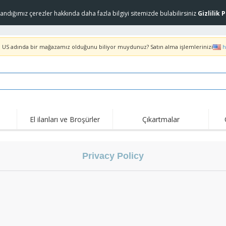
landığımız çerezler hakkında daha fazla bilgiyi sitemizde bulabilirsiniz
Gizlilik 
. US adında bir mağazamız olduğunu biliyor muydunuz? Satın alma işlemlerinizi
h
El ilanları ve Broşürler
Çıkartmalar
Öne
Trend Olanlar
Yeni Ürünler
Tekl
Privacy Policy
COVID Ürünleri
Tişörtler ve Pololar
Anti
Evlere Servis ve Paket
Aksesuarlar
Tişö
Servis
Üniformalar ve Yüksek
Pullar
Nak
Görünürlük
Çıkartmalar, Viniller ve
Ceketler ve Kazaklar
Açık
Posterler
Slazenger™ Güneş
Kapşonlu üstler
Evd
Gözlüğü