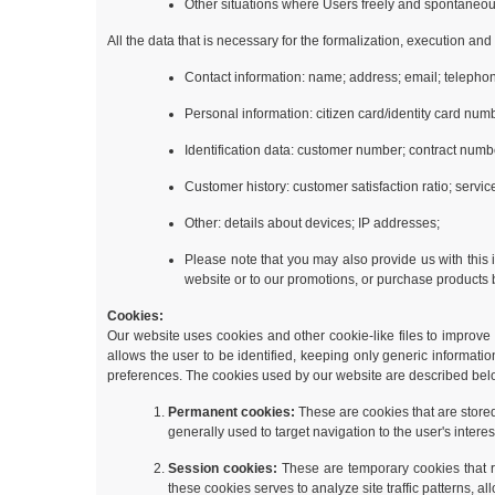
Other situations where Users freely and spontaneous
All the data that is necessary for the formalization, execution an
Contact information: name; address; email; telephon
Personal information: citizen card/identity card num
Identification data: customer number; contract numb
Customer history: customer satisfaction ratio; servi
Other: details about devices; IP addresses;
Please note that you may also provide us with this 
website or to our promotions, or purchase products b
Cookies:
Our website uses cookies and other cookie-like files to improve t
allows the user to be identified, keeping only generic informati
preferences. The cookies used by our website are described bel
Permanent cookies:
These are cookies that are store
generally used to target navigation to the user's intere
Session cookies:
These are temporary cookies that re
these cookies serves to analyze site traffic patterns, 