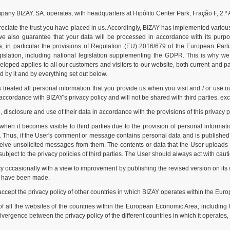
any BIZAY, SA. operates, with headquarters at Hipólito Center Park, Fração F, 2.º 
preciate the trust you have placed in us. Accordingly, BIZAY has implemented vario
we also guarantee that your data will be processed in accordance with its purpo
ata, in particular the provisions of Regulation (EU) 2016/679 of the European Par
gislation, including national legislation supplementing the GDPR. This is why w
eloped applies to all our customers and visitors to our website, both current and 
d by it and by everything set out below.
s treated all personal information that you provide us when you visit and / or use
 accordance with BIZAY's privacy policy and will not be shared with third parties, exc
, disclosure and use of their data in accordance with the provisions of this privacy 
when it becomes visible to third parties due to the provision of personal informat
Thus, if the User's comment or message contains personal data and is published 
ive unsolicited messages from them. The contents or data that the User uploads to 
 subject to the privacy policies of third parties. The User should always act with cau
icy occasionally with a view to improvement by publishing the revised version on i
at have been made.
 accept the privacy policy of other countries in which BIZAY operates within the Eu
of all the websites of the countries within the European Economic Area, including t
vergence between the privacy policy of the different countries in which it operates,