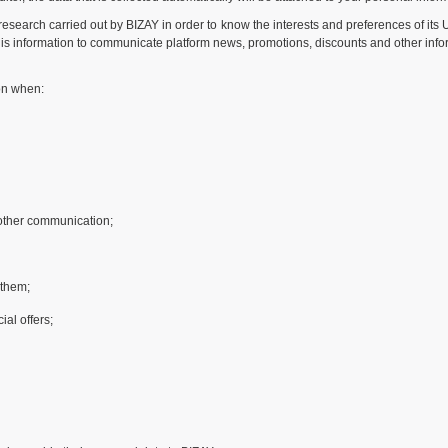
al research carried out by BIZAY in order to know the interests and preferences of its 
is information to communicate platform news, promotions, discounts and other informa
ion when:
other communication;
 them;
ial offers;