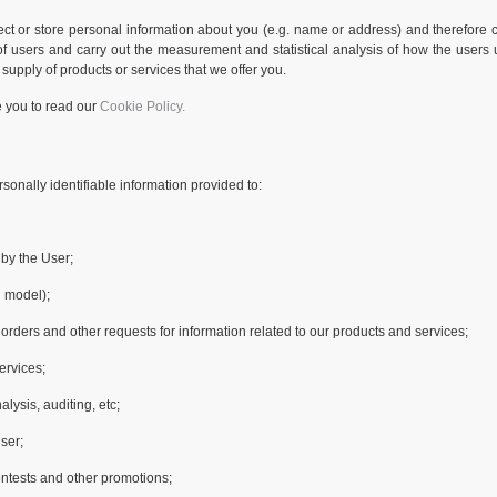
ect or store personal information about you (e.g. name or address) and therefore ca
of users and carry out the measurement and statistical analysis of how the users 
 supply of products or services that we offer you.
e you to read our
Cookie Policy.
sonally identifiable information provided to:
 by the User;
 model);
orders and other requests for information related to our products and services;
ervices;
lysis, auditing, etc;
ser;
ontests and other promotions;