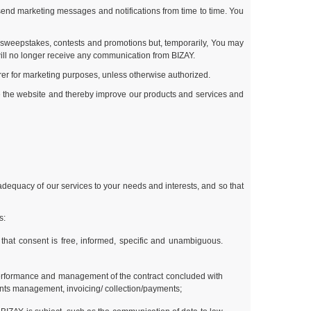
end marketing messages and notifications from time to time. You
ur sweepstakes, contests and promotions but, temporarily, You may
ill no longer receive any communication from BIZAY.
rrer for marketing purposes, unless otherwise authorized.
se the website and thereby improve our products and services and
 adequacy of our services to your needs and interests, and so that
s:
 that consent is free, informed, specific and unambiguous.
performance and management of the contract concluded with
laints management, invoicing/ collection/payments;