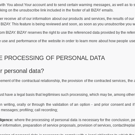
th You about Your account and to send certain warning messages, as well as to s
ng on the unsubscribe link included in the footer of all BIZAY emails.
 receive all of our information about our products and services, the results of o
 BIZAY. This feature is being reviewed and soon, as soon as you unsubscribe you w
rom BIZAY. BIZAY reserves the right to use the referenced data provided by the refe
the use and performance of the website in order to learn more about how people u
HE PROCESSING OF PERSONAL DATA
r personal data?
ement of the contractual relationship, the provision of the contracted services, the
st have a legal basis that legitimises such processing, which may be, among other
riting, orally or through the validation of an option - and prior consent and if
messages; profiling; call recording;
ligence:
where the processing of personal data is necessary for the conclusion, 
or information, preparation of service proposals, provision of services, contact/rep