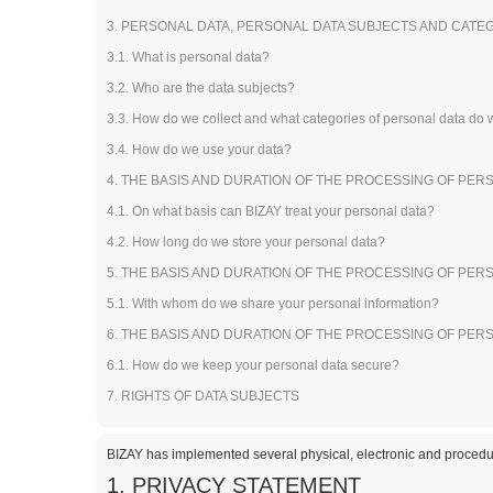
Müşteri Kartları
3. PERSONAL DATA, PERSONAL DATA SUBJECTS AND CATE
Tişörtler
3.1. What is personal data?
Mıknatıslar
3.2. Who are the data subjects?
Vinil Afişler
3.3. How do we collect and what categories of personal data do
3.4. How do we use your data?
4. THE BASIS AND DURATION OF THE PROCESSING OF PER
4.1. On what basis can BIZAY treat your personal data?
4.2. How long do we store your personal data?
5. THE BASIS AND DURATION OF THE PROCESSING OF PER
5.1. With whom do we share your personal information?
6. THE BASIS AND DURATION OF THE PROCESSING OF PER
6.1. How do we keep your personal data secure?
7. RIGHTS OF DATA SUBJECTS
BIZAY has implemented several physical, electronic and procedur
1. PRIVACY STATEMENT