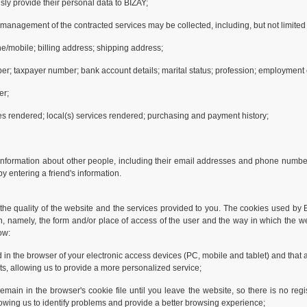
ly provide their personal data to BIZAY;
d management of the contracted services may be collected, including, but not limited 
e/mobile; billing address; shipping address;
ber; taxpayer number; bank account details; marital status; profession; employment e
er;
ces rendered; local(s) services rendered; purchasing and payment history;
information about other people, including their email addresses and phone numbers,
y entering a friend's information.
he quality of the website and the services provided to you. The cookies used by BI
on, namely, the form and/or place of access of the user and the way in which the w
ow:
d in the browser of your electronic access devices (PC, mobile and tablet) and that
sts, allowing us to provide a more personalized service;
main in the browser's cookie file until you leave the website, so there is no regis
allowing us to identify problems and provide a better browsing experience;