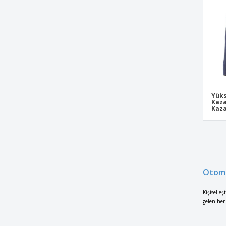
Yüks
Kaza
Kaz
Otomo
Kişiselleş
gelen her