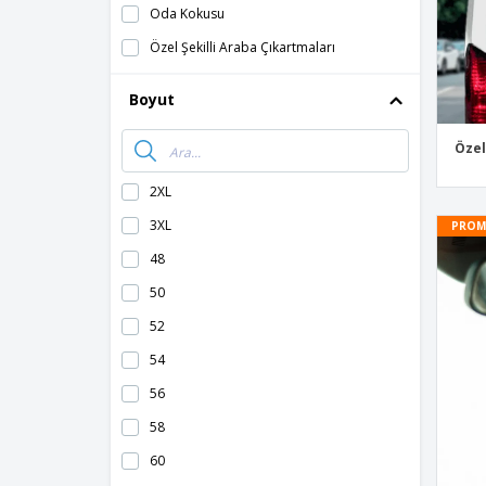
Oda Kokusu
Özel Şekilli Araba Çıkartmaları
Tampon çıkartmaları
Boyut
Teknik Sayfalar
Tornavida Seti
Özel
Yüksek Görünürlük Tulum
2XL
Yüksek Görünürlüklü Gömlek
3XL
PROM
Yüksek Görünürlüklü Kazak
48
Yüksek görünürlüklü polar kazak
50
Yüksek görünürlüklü şortlar
52
54
56
58
60