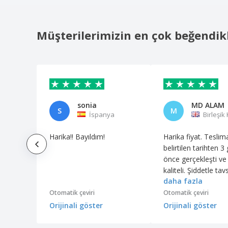
Müşterilerimizin en çok beğendik
sonia
MD ALAM
S
M
İspanya
Birleşik 
Harika!! Bayıldım!
Harika fiyat. Teslim
belirtilen tarihten 3
önce gerçekleşti ve
kaliteli. Şiddetle tav
daha fazla
ederim.
Otomatik çeviri
Otomatik çeviri
Orijinali göster
Orijinali göster