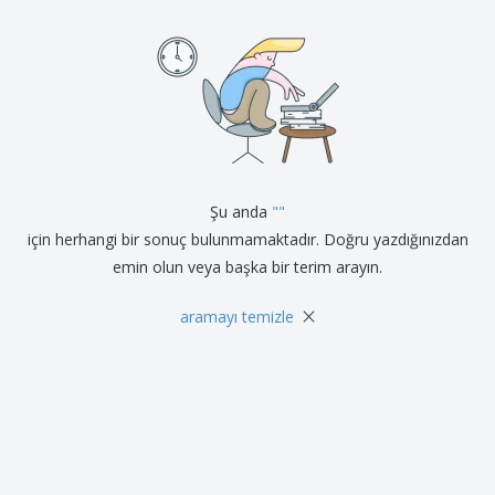
l
m
t
y
a
e
a
i
r
l
P
n
m
e
a
d
r
k
l
i
e
a
T
t
r
e
l
ı
m
e
a
m
T
y
e
Şu anda
"
"
ü
a
m
için herhangi bir sonuç bulunmamaktadır. Doğru yazdığınızdan
G
Ü
ö
emin olun veya başka bir terim arayın.
Giriş
r
r
Yap /
ü
e
×
Kayıt
n
aramayı temizle
A
Ol
l
l
e
ı
r
ş
Müşteri
v
Hizmetleri
e
r
i
ş