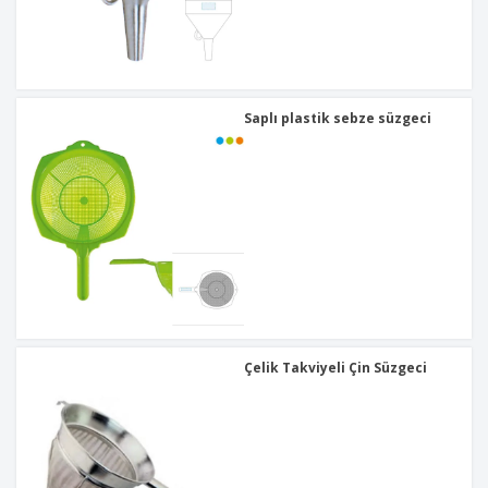
Y
a
p
ı
n
Saplı plastik sebze süzgeci
Çelik Takviyeli Çin Süzgeci