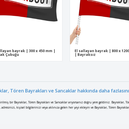
allayan bayrak | 300 x 450 mm |
El sallayan bayrak | 800 x 12
rak Çubuğu
| Bayraksız
klar, Tören Bayrakları ve Sancaklar hakkında daha fazlasın
tirilmiş bir Bayraklar, Tören Bayrakları ve Sancaklar arıyorsanız doğru yere geldiniz. Bayraklar, Tör
adresinizi, kişisel bilgilerinizi veya aklınıza gelen her şeyi ekleyin ve Bayraklar, Tören Bayrakl