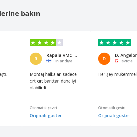
lerine bakın
Rapala VMC Oyj
D. Angelo
R
D
z
Finlandiya
İsviçre
ştı.
Montaj halkaları sadece
Her şey mükemmel
cırt cırt banttan daha iyi
olabilirdi.
Otomatik çeviri
Otomatik çeviri
Orijinali göster
Orijinali göster