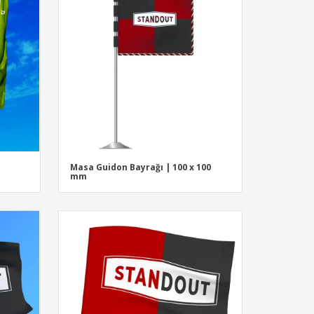
iye Kutuları
ye Özel Hediyeler
e Dostu Ürünler
plar, Dergiler ve
loglar
Masa Guidon Bayrağı | 100 x 100
mm