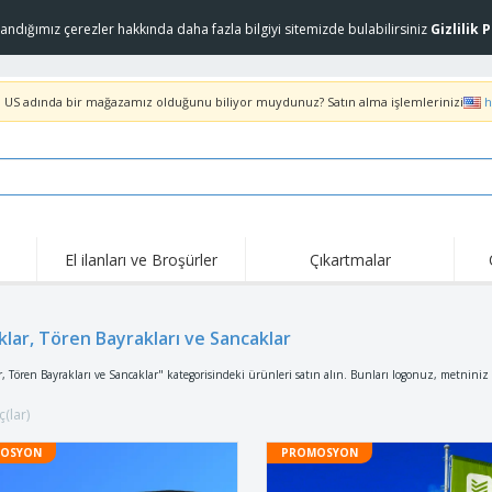
landığımız çerezler hakkında daha fazla bilgiyi sitemizde bulabilirsiniz
Gizlilik 
. US adında bir mağazamız olduğunu biliyor muydunuz? Satın alma işlemlerinizi
h
El ilanları ve Broşürler
Çıkartmalar
Öne
Trend Olanlar
Yeni Ürünler
Tekl
klar, Tören Bayrakları ve Sancaklar
COVID Ürünleri
Tişörtler ve Pololar
Anti
Evlere Servis ve Paket
Aksesuarlar
Tişö
, Tören Bayrakları ve Sancaklar" kategorisindeki ürünleri satın alın. Bunları logonuz, metniniz v
Servis
Üniformalar ve Yüksek
Pullar
Nak
Görünürlük
(lar)
Çıkartmalar, Viniller ve
Ceketler ve Kazaklar
Açık
Posterler
OSYON
PROMOSYON
Slazenger™ Güneş
Kapşonlu üstler
Evd
Gözlüğü