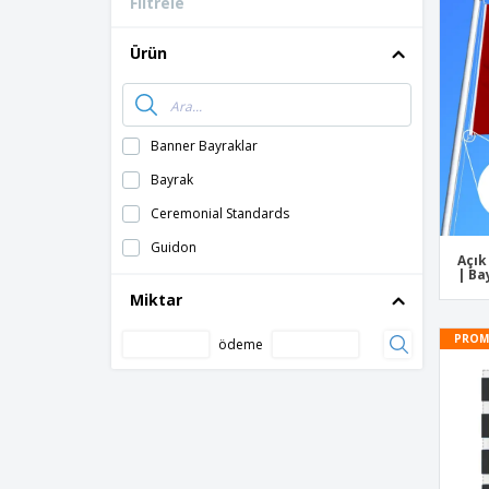
Filtrele
Müşteri Kartları
Tişörtler
Ürün
Mıknatıslar
Vinil Afişler
Banner Bayraklar
Bayrak
Ceremonial Standards
Guidon
Açık
| Ba
Miktar
PROM
ödeme