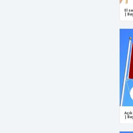
El s
| Ba
Açık
| Ba