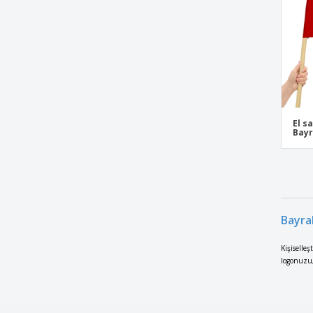
El s
Bay
Bayra
Kişiselleş
logonuzu, 