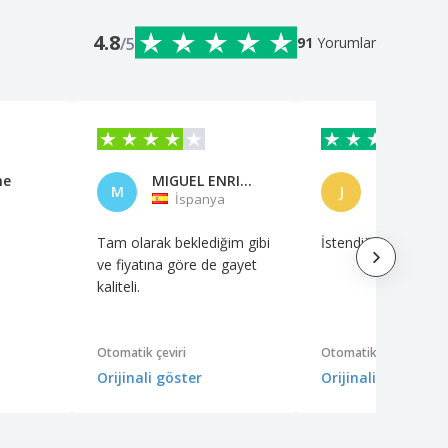
4.8
/5
91
Yorumlar
ne
MIGUEL ENRIQUE SILES REYNA
José Vieir
M
J
İspanya
Porteki
Tam olarak beklediğim gibi
İstendiği gibi
ve fiyatına göre de gayet
kaliteli.
Otomatik çeviri
Otomatik çeviri
Orijinali göster
Orijinali göster