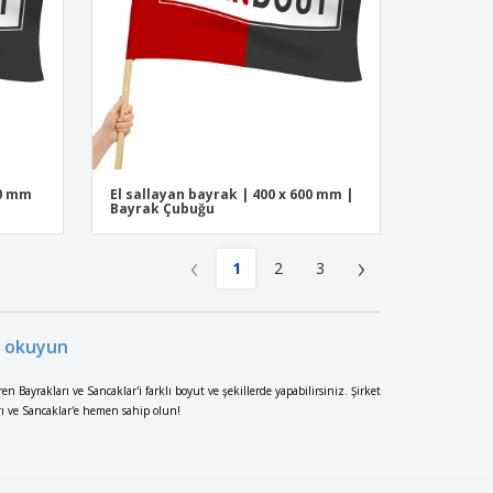
00 mm
El sallayan bayrak | 400 x 600 mm |
Bayrak Çubuğu
‹
›
1
2
3
ı okuyun
en Bayrakları ve Sancaklar'i farklı boyut ve şekillerde yapabilirsiniz. Şirket
arı ve Sancaklar'e hemen sahip olun!