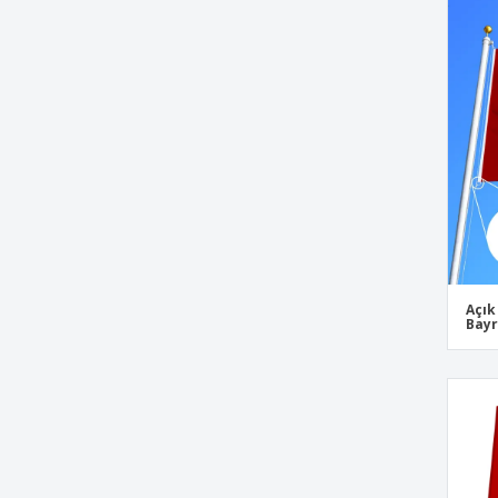
Açık
Bayr