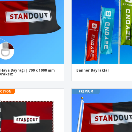
Sergi sahipleri
Çevre Dostu Defterler
Nakl
Posterler
Kişi
Bavullar ve Sırt
Çevr
Çantaları
Kita
Kata
 Hava Bayrağı | 700 x 1000 mm
Banner Bayraklar
yraksız
OSYON
PREMIUM