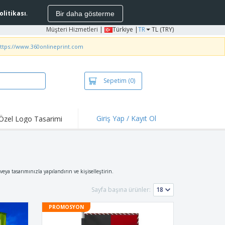
Politikası
.
Bir daha gösterme
Müşteri Hizmetleri
|
Türkiye |
TR
TL (TRY)
ttps://www.360onlineprint.com
Sepetim
(0)
Giriş Yap / Kayıt Ol
Özel Logo Tasarimi
 Çıkanlar ve
ifler
bakteriyel Ürünler
rtler ve Pololar
eya tasarımınızla yapılandırın ve kişiselleştirin.
ış
Sayfa başına ürünler:
 Hava Etkinlikleri
PROMOSYON
en Çalışma