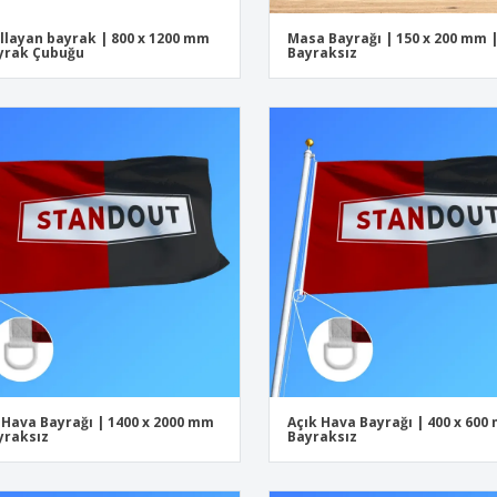
allayan bayrak | 800 x 1200 mm
Masa Bayrağı | 150 x 200 mm 
yrak Çubuğu
Bayraksız
 Hava Bayrağı | 1400 x 2000 mm
Açık Hava Bayrağı | 400 x 600
yraksız
Bayraksız