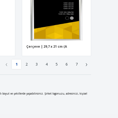
Çerçeve | 29,7 x 21 cm (A
‹
›
1
2
3
4
5
6
7
klı boyut ve şekillerde yapabilirsiniz. Şirket logonuzu, adresinizi, kişisel