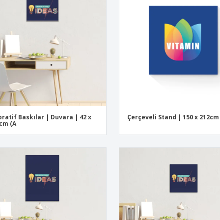
Sergi sahipleri
Çevre Dostu Defterler
Nakl
Posterler
Kişi
Bavullar ve Sırt
Çevr
Çantaları
Kita
Kata
ratif Baskılar | Duvara | 42 x
Çerçeveli Stand | 150 x 212cm
 cm (A