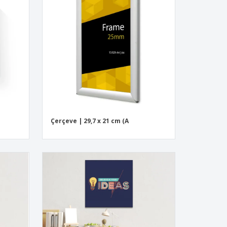
iye Kutuları
ye Özel Hediyeler
e Dostu Ürünler
plar, Dergiler ve
loglar
Çerçeve | 29,7 x 21 cm (A