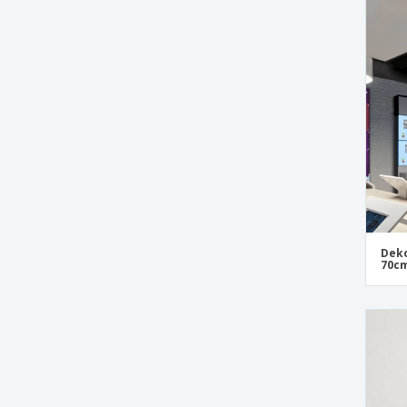
Deko
70c