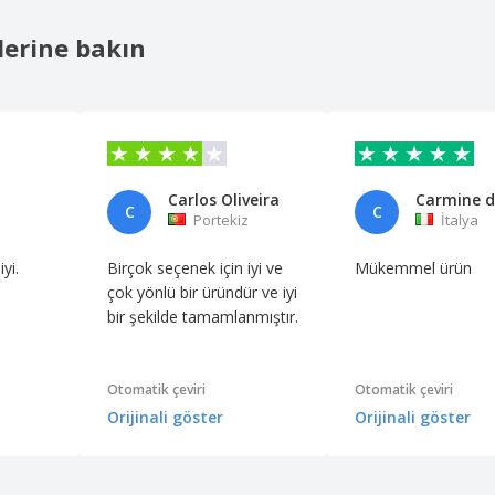
lerine bakın
Carlos Oliveira
C
C
a
Portekiz
İtalya
yi.
Birçok seçenek için iyi ve
Mükemmel ürün
çok yönlü bir üründür ve iyi
bir şekilde tamamlanmıştır.
Otomatik çeviri
Otomatik çeviri
Orijinali göster
Orijinali göster