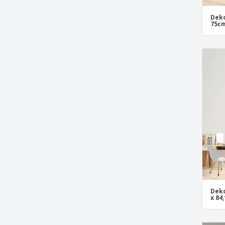
Deko
75c
Deko
x 84