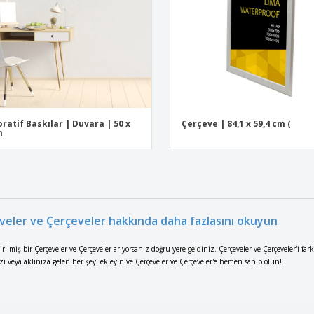
ratif Baskılar | Duvara | 50 x
Çerçeve | 84,1 x 59,4 cm (
m
veler ve Çerçeveler hakkında daha fazlasını okuyun
tirilmiş bir Çerçeveler ve Çerçeveler arıyorsanız doğru yere geldiniz. Çerçeveler ve Çerçeveler'i far
izi veya aklınıza gelen her şeyi ekleyin ve Çerçeveler ve Çerçeveler'e hemen sahip olun!