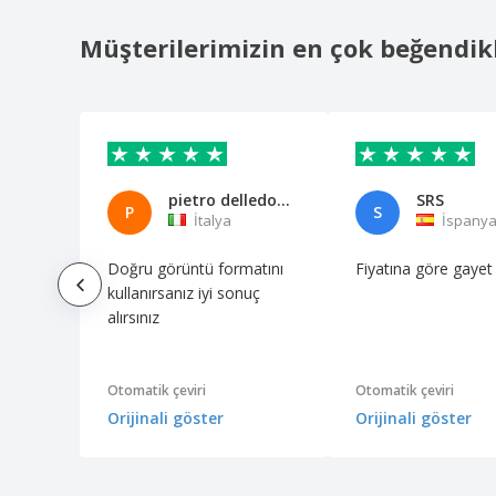
Müşterilerimizin en çok beğendik
pietro delledonne
SRS
P
S
İtalya
İspany
Doğru görüntü formatını
Fiyatına göre gayet i
kullanırsanız iyi sonuç
alırsınız
Otomatik çeviri
Otomatik çeviri
Orijinali göster
Orijinali göster