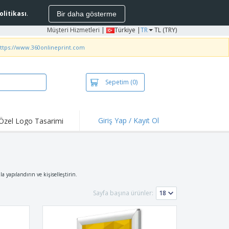
Politikası
.
Bir daha gösterme
Müşteri Hizmetleri
|
Türkiye |
TR
TL (TRY)
ttps://www.360onlineprint.com
Sepetim
(0)
Giriş Yap / Kayıt Ol
Özel Logo Tasarimi
 Çıkanlar ve
ifler
bakteriyel Ürünler
rtler ve Pololar
a yapılandırın ve kişiselleştirin.
ış
Sayfa başına ürünler:
 Hava Etkinlikleri
en Çalışma