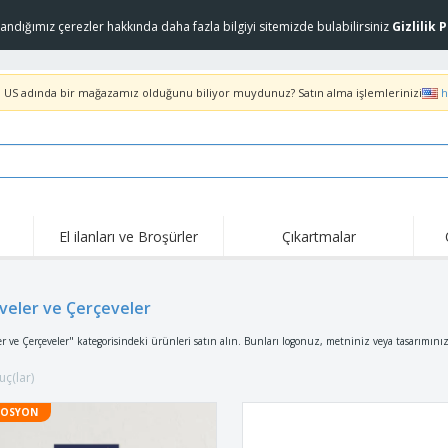
landığımız çerezler hakkında daha fazla bilgiyi sitemizde bulabilirsiniz
Gizlilik 
. US adında bir mağazamız olduğunu biliyor muydunuz? Satın alma işlemlerinizi
h
El ilanları ve Broşürler
Çıkartmalar
Öne
Trend Olanlar
Yeni Ürünler
Tekl
veler ve Çerçeveler
COVID Ürünleri
Tişörtler ve Pololar
Anti
Evlere Servis ve Paket
Aksesuarlar
Tişö
r ve Çerçeveler" kategorisindeki ürünleri satın alın. Bunları logonuz, metniniz veya tasarımınızl
Servis
Üniformalar ve Yüksek
Pullar
Nak
Görünürlük
ç(lar)
Çıkartmalar, Viniller ve
Ceketler ve Kazaklar
Açık
Posterler
OSYON
Slazenger™ Güneş
Kapşonlu üstler
Evd
Gözlüğü