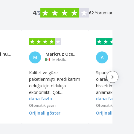
4
/5
62
Yorumlar
Carmine di nucci
Maricruz Ocegueda
Alisson N
M
A
Meksika
Brezilya
Kaliteli ve güzel
Siparişin boyutunu
paketlenmişti. Kredi kartım
olarak anlayamadığ
olduğu için oldukça
hissettim; ölçeği dah
ekonomikti. Çok
anlamak için duvarl
daha fazla
daha fazla
beğendim.
fotoğrafların olmas
gerektiğini düşünü
Otomatik çeviri
Otomatik çeviri
Orijinali göster
Orijinali göster