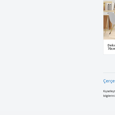
Deko
70c
Çerçe
Kişiselleş
bilgilerin