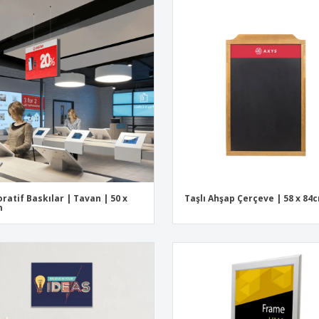
ratif Baskılar | Tavan | 50 x
Taşlı Ahşap Çerçeve | 58 x 84
m