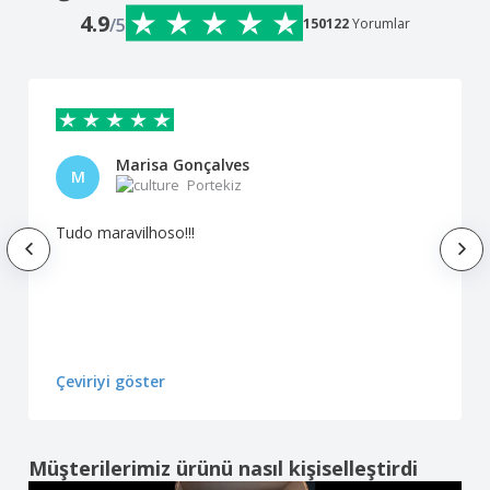
4.9
/5
150122
Yorumlar
Marisa Gonçalves
M
Portekiz
Tudo maravilhoso!!!
Çeviriyi göster
Müşterilerimiz ürünü nasıl kişiselleştirdi