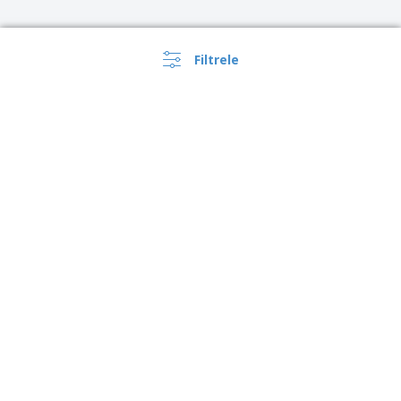
Filtrele
›
Türkiye |
TR
(TL TRY )