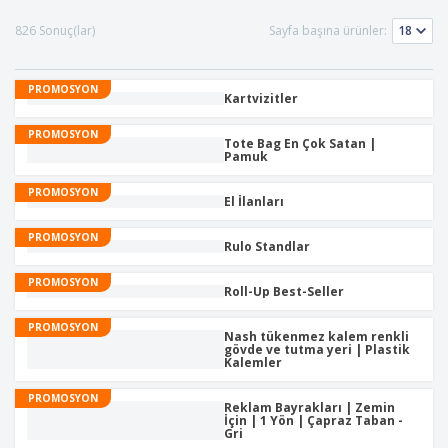
l
m
t
y
a
e
a
i
826 Sonuç(lar)
Sayfa başına ürünler:
r
l
P
n
m
e
a
d
r
k
l
PROMOSYON
i
e
Kartvizitler
a
T
t
r
e
l
PROMOSYON
ı
Tote Bag En Çok Satan |
m
e
Pamuk
a
m
T
y
e
PROMOSYON
ü
a
El İlanları
m
G
Ü
ö
PROMOSYON
Giriş
Rulo Standlar
r
r
Yap /
ü
e
Kayıt
PROMOSYON
n
A
Roll-Up Best-Seller
Ol
l
l
e
ı
PROMOSYON
Nash tükenmez kalem renkli
r
ş
Müşteri
gövde ve tutma yeri | Plastik
v
Kalemler
Hizmetleri
e
r
PROMOSYON
Reklam Bayrakları | Zemin
i
İçin | 1 Yön | Çapraz Taban -
Gri
ş