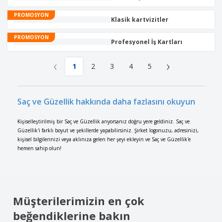
PROMOSYON
Klasik kartvizitler
PROMOSYON
Profesyonel İş Kartları
‹
›
1
2
3
4
5
Saç ve Güzellik hakkında daha fazlasını okuyun
Kişiselleştirilmiş bir Saç ve Güzellik arıyorsanız doğru yere geldiniz. Saç ve
Güzellik'i farklı boyut ve şekillerde yapabilirsiniz. Şirket logonuzu, adresinizi,
kişisel bilgilerinizi veya aklınıza gelen her şeyi ekleyin ve Saç ve Güzellik'e
hemen sahip olun!
Müşterilerimizin en çok
beğendiklerine bakın