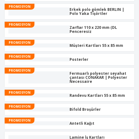
Y
PROMOSYON
a
Erkek polo gömlek BERLIN |
p
Polo Yaka Tişörtler
ı
n
PROMOSYON
Zarflar 110 x 220 mm (DL
Penceresiz
PROMOSYON
Müşteri Kartları 55 x 85 mm
PROMOSYON
Posterler
PROMOSYON
Fermuarlı polyester seyahat
çantası CONAKAR | Polyester
Necessaire
PROMOSYON
Randevu Kartları 55 x 85 mm
PROMOSYON
Bifold Broşürler
PROMOSYON
Antetli Kağıt
Lamine İş Kartları