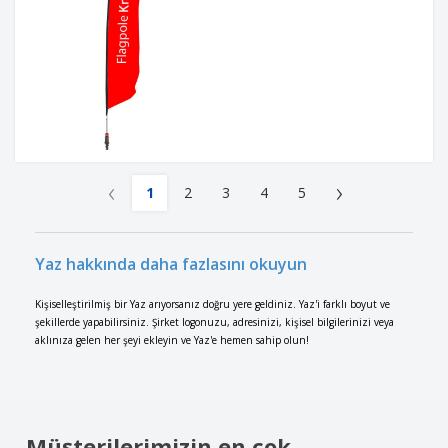
‹
›
1
2
3
4
5
Yaz hakkında daha fazlasını okuyun
Kişiselleştirilmiş bir Yaz arıyorsanız doğru yere geldiniz. Yaz'i farklı boyut ve
şekillerde yapabilirsiniz. Şirket logonuzu, adresinizi, kişisel bilgilerinizi veya
aklınıza gelen her şeyi ekleyin ve Yaz'e hemen sahip olun!
Müşterilerimizin en çok