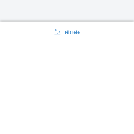
Filtrele
›
Türkiye |
TR
(TL TRY )