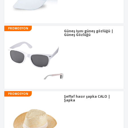
Y
a
p
ı
n
PROMOSYON
Güneş Işını güneş gözlüğü |
Güneş Gözlüğü
PROMOSYON
Şeffaf hasır şapka CALO |
Şapka