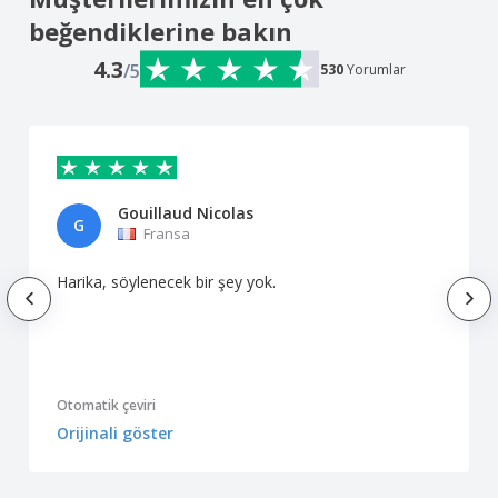
beğendiklerine bakın
4.3
/5
530
Yorumlar
Gouillaud Nicolas
G
Fransa
Harika, söylenecek bir şey yok.
Otomatik çeviri
Orijinali göster